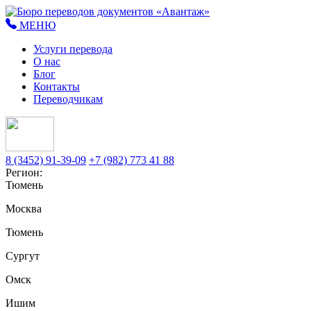
МЕНЮ
Услуги перевода
О нас
Блог
Контакты
Переводчикам
8 (3452) 91-39-09
+7 (982) 773 41 88
Регион:
Тюмень
Москва
Тюмень
Сургут
Омск
Ишим