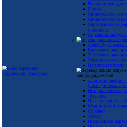
Пенсионного удост
Резюме
Свидетельства о р
Свидетельства о р
Сертификата о про
прививках
Справки о несудим
Пере
Азербайджанского 
Казахского паспорт
Узбекского паспорт
Украинского паспо
Грузинского паспор
общих документов
Апостилирование д
(посреднические ус
Нотариальный пере
Договора
Перевод документо
Медицинской спра
Справки
Устава
Письменный перев
Перевод с украинск