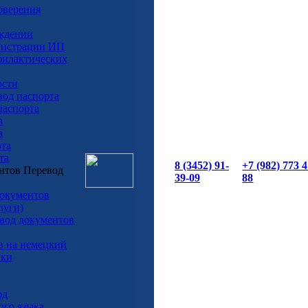
оверения
ождении
егистрации ИП
филактических
ости
вод паспорта
паспорта
а
а
рта
та
8 (3452) 91-
+7 (982) 773 
Перевод
39-09
88
окументов
луги)
вод документов
в на немецкий
вки
од
ого языка