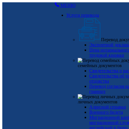
МЕНЮ
Услуги перевода
Перевод доку
Экспортной деклар
Цена нотариального
трудовой книжки
семейных документов
Свидетельства о ра
Свидетельства об у
отцовства
Перевод согласия на
границу
личных документов
Адресной справки
Военного билета
Миграционной карт
миграционной слу
английский в бюро