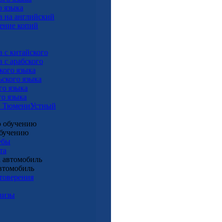
о языка
в на английский
рение копий
 с китайского
 с арабского
кого языка
ьского языка
го языка
го языка
Устный
обучению
ебы
та
втомобиль
товерения
визы