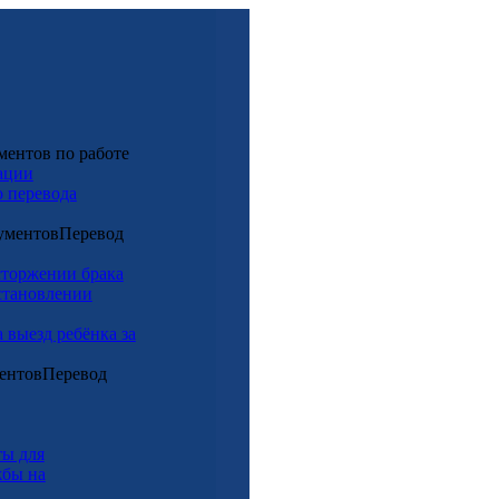
ментов по работе
ации
 перевода
Перевод
сторжении брака
становлении
 выезд ребёнка за
Перевод
ы для
жбы на