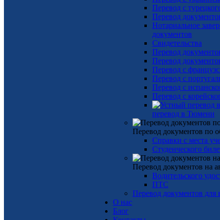
Перевод с турецког
Перевод документо
Нотариальное заве
документов
Свидетельства
Перевод документов
Перевод документов
Перевод с французс
Перевод с португал
Перевод с испанско
Перевод с корейско
перевод в Тюмени
Перевод документов по 
Справки с места уч
Студенческого биле
Перевод документов на а
Водительского удос
ПТС
Перевод документов для 
О нас
Блог
Контакты