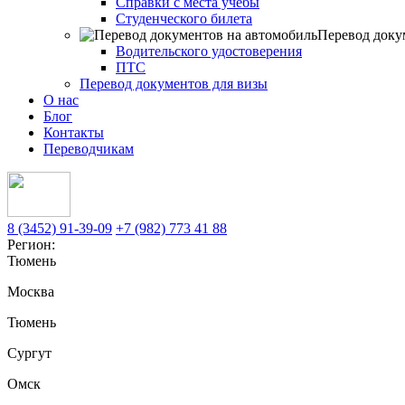
Справки с места учебы
Студенческого билета
Перевод доку
Водительского удостоверения
ПТС
Перевод документов для визы
О нас
Блог
Контакты
Переводчикам
8 (3452) 91-39-09
+7 (982) 773 41 88
Регион:
Тюмень
Москва
Тюмень
Сургут
Омск