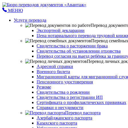
МЕНЮ
Услуги перевода
Перевод документо
Экспортной декларации
Цена нотариального перевода трудовой книж
Перевод семейных
Свидетельства о расторжении брака
Свидетельства об установлении отцовства
Перевод согласия на выезд ребёнка за границ
Перевод личных док
Адресной справки
Военного билета
Миграционной карты для миграционной служ
Пенсионного удостоверения
Резюме
Свидетельства о рождении
Свидетельства о регистрации ИП
Сертификата о профилактических прививках
Справки о несудимости
Перевод паспорта
Азербайджанского паспорта
Казахского паспорта